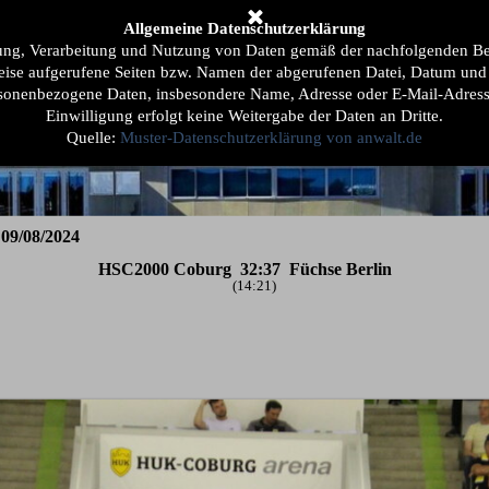
berspringen
Allgemeine Datenschutzerklärung
lub
Mehr ...
▼
▼
ebung, Verarbeitung und Nutzung von Daten gemäß der nachfolgenden Be
eise aufgerufene Seiten bzw. Namen der abgerufenen Datei, Datum und U
rsonenbezogene Daten, insbesondere Name, Adresse oder E-Mail-Adresse
Einwilligung erfolgt keine Weitergabe der Daten an Dritte.
Quelle:
Muster-Datenschutzerklärung von anwalt.de
09/08/2024
HSC2
000 Coburg
32:37
Füchse Berlin
(14:21)