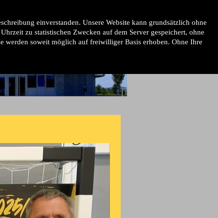
schreibung einverstanden. Unsere Website kann grundsätzlich ohne
hrzeit zu statistischen Zwecken auf dem Server gespeichert, ohne
 werden soweit möglich auf freiwilliger Basis erhoben. Ohne Ihre