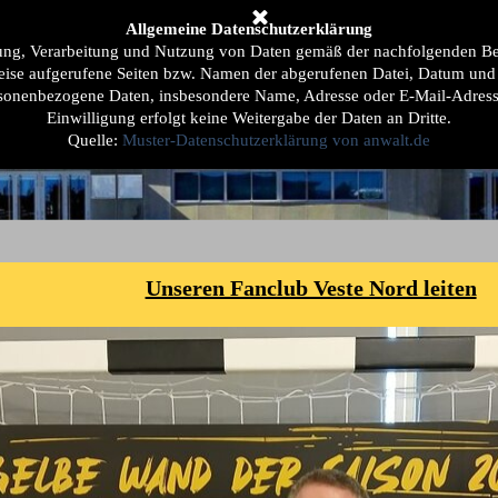
berspringen
Allgemeine Datenschutzerklärung
lub
Mehr ...
▼
▼
ebung, Verarbeitung und Nutzung von Daten gemäß der nachfolgenden Be
eise aufgerufene Seiten bzw. Namen der abgerufenen Datei, Datum und U
rsonenbezogene Daten, insbesondere Name, Adresse oder E-Mail-Adresse
Einwilligung erfolgt keine Weitergabe der Daten an Dritte.
Quelle:
Muster-Datenschutzerklärung von anwalt.de
Unseren Fanclub Veste Nord leiten