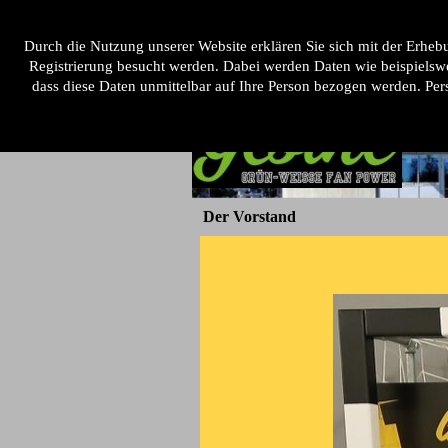
Direkt zum Seiteninhalt
Menü ü
Home
Unsere 1ste
Der Fanc
▼
Durch die Nutzung unserer Website erklären Sie sich mit der Erh
Registrierung besucht werden. Dabei werden Daten wie beispielsw
dass diese Daten unmittelbar auf Ihre Person bezogen werden. Pe
Der Vorstand