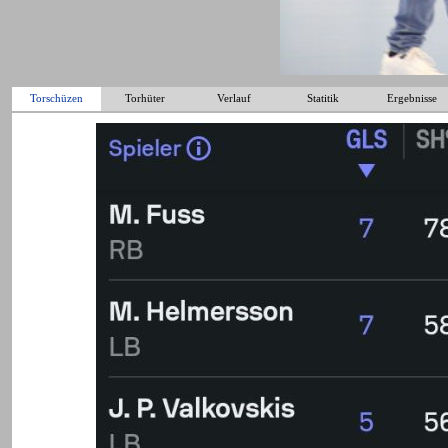
Torschüzen
Torhüter
Verlauf
Statitik
Ergebnisse