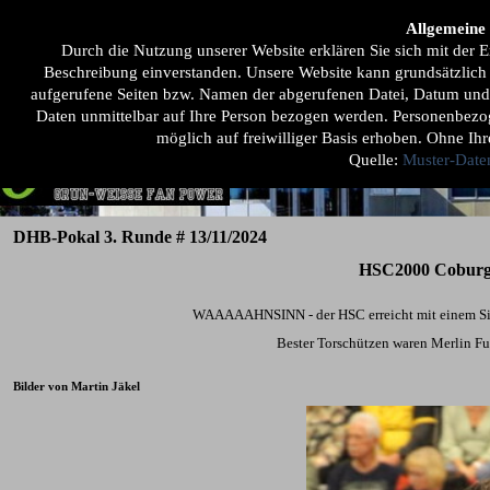
Direkt zum Seiteninhalt
Menü überspringen
Allgemeine
Home
Unsere 1ste
Der Fanclub
Mehr ...
▼
▼
▼
Durch die Nutzung unserer Website erklären Sie sich mit de
Beschreibung einverstanden. Unsere Website kann grundsätzlich
aufgerufene Seiten bzw. Namen der abgerufenen Datei, Datum und U
Daten unmittelbar auf Ihre Person bezogen werden. Personenbez
möglich auf freiwilliger Basis erhoben. Ohne Ihr
Quelle:
Muster-Date
DHB-Pokal 3. Runde # 13/11/2024
HSC2
000 Cobur
WAAAAAHNSINN - der HSC erreicht mit einem Si
Bester Torschützen waren Merlin Fu
Bilder von Martin Jäkel