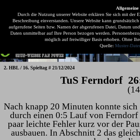
Direkt zum Seiteninhalt
Menü überspringen
Allgemeine
Home
Unsere 1ste
Der Fanclub
Mehr ...
▼
▼
▼
Durch die Nutzung unserer Website erklären Sie sich mit de
Beschreibung einverstanden. Unsere Website kann grundsätzlich
aufgerufene Seiten bzw. Namen der abgerufenen Datei, Datum und U
Daten unmittelbar auf Ihre Person bezogen werden. Personenbez
möglich auf freiwilliger Basis erhoben. Ohne Ihr
Quelle:
Muster-Date
2. HBL / 16. Spieltag # 21/12/2024
TuS Ferndorf 26
(
Nach knapp 20 Minuten konnte sich 
durch einen 0:5 Lauf von Ferndorf 
paar leichte Fehler kurz vor der Pa
ausbauen. In Abschnitt 2 das gle