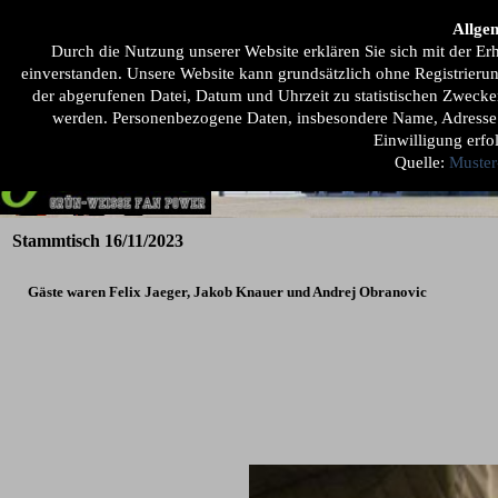
Direkt zum Seiteninhalt
Allge
Home
Unsere 1ste
Der Fanclub
Mehr ...
▼
▼
▼
Durch die Nutzung unserer Website erklären Sie sich mit der 
einverstanden. Unsere Website kann grundsätzlich ohne Registrier
der abgerufenen Datei, Datum und Uhrzeit zu statistischen Zwecke
werden. Personenbezogene Daten, insbesondere Name, Adresse o
Einwilligung erfo
Quelle:
Muster
Stammtisch 16/11/2023
Gäste waren Felix Jaeger, Jakob Knauer und Andrej Obranovic